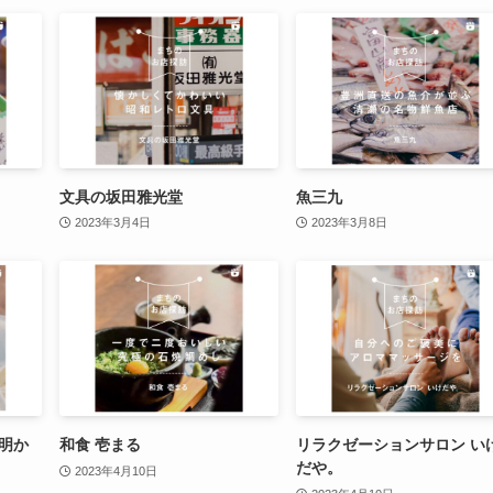
文具の坂田雅光堂
魚三九
2023年3月4日
2023年3月8日
e 明か
和食 壱まる
リラクゼーションサロン い
だや。
2023年4月10日