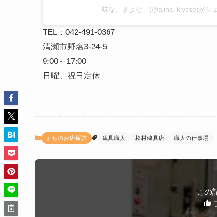
「味な、きよせ」(@ajina_kiyose)
TEL：042-491-0367
清瀬市野塩3-24-5
9:00～17:00
日曜、祝日定休
まちのお店探訪
建具職人
松村建具店
職人の仕事場
この