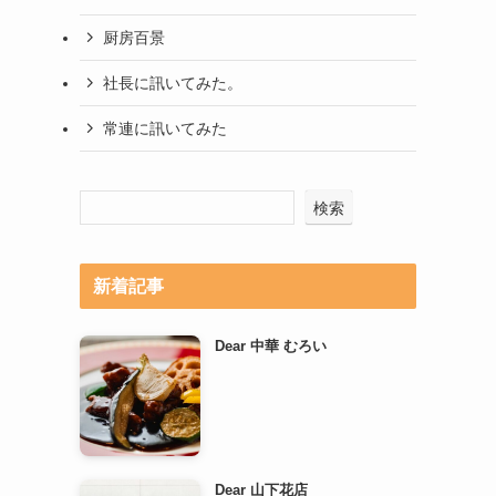
厨房百景
社長に訊いてみた。
常連に訊いてみた
検索
新着記事
Dear 中華 むろい
Dear 山下花店